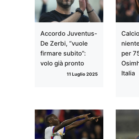
Accordo Juventus-
Calci
De Zerbi, “vuole
nient
firmare subito”:
per 7
volo già pronto
Osimh
Italia
11 Luglio 2025