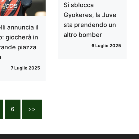
Si sblocca
Gyokeres, la Juve
sta prendendo un
lli annuncia il
altro bomber
o: giocherà in
6 Luglio 2025
rande piazza
a
7 Luglio 2025
6
>>