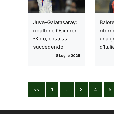
Juve-Galatasaray:
Balote
ribaltone Osimhen
ritorn
-Kolo, cosa sta
una g
succedendo
d’Itali
8 Luglio 2025
<<
1
…
3
4
5