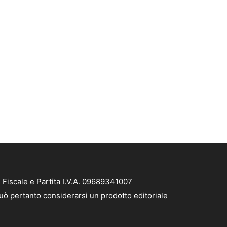
 Fiscale e Partita I.V.A. 09689341007
 può pertanto considerarsi un prodotto editoriale