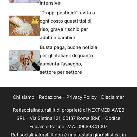
intensive
“Troppi pesticidi”: evita a
ogni costo questi tipi di
riso, grave rischio per
adulti e bambini
Busta paga, buone notizie
per gli italiani: di quanto
aumenta l’assegno,
settore per settore
Chi siamo
-
Redazione
-
Privacy Policy
-
Disclaimer
Retisocialinaturali.it di proprietà di NEXTMEDIAWEB
SRL - Via Sistina 121, 00187 Roma (RM) - Codice
Fiscale e Partita I.V.A. 09689341007
Retisocialinaturali.it non è una testata giornalistica, in