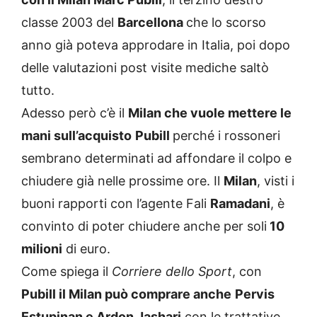
classe 2003 del
Barcellona
che lo scorso
anno già poteva approdare in Italia, poi dopo
delle valutazioni post visite mediche saltò
tutto.
Adesso però c’è il
Milan che vuole mettere le
mani sull’acquisto
Pubill
perché i rossoneri
sembrano determinati ad affondare il colpo e
chiudere già nelle prossime ore.
Il
Milan
, visti i
buoni rapporti con l’agente Fali
Ramadani
, è
convinto di poter chiudere anche per soli
10
milioni
di euro.
Come spiega il
Corriere dello Sport
, con
Pubill il Milan può comprare anche
Pervis
Estupinan e Ardon Jashari
con le trattative