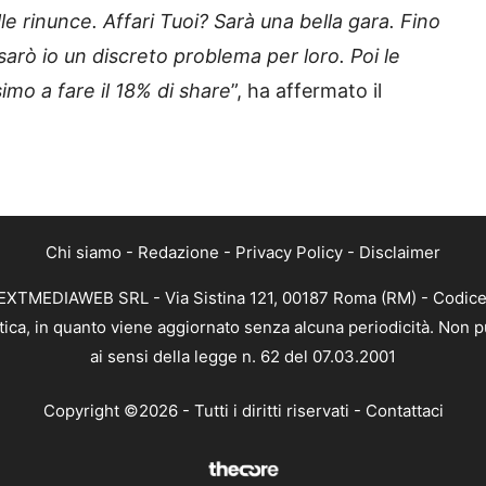
le rinunce. Affari Tuoi? Sarà una bella gara. Fino
arò io un discreto problema per loro. Poi le
mo a fare il 18% di share
”, ha affermato il
Chi siamo
-
Redazione
-
Privacy Policy
-
Disclaimer
di NEXTMEDIAWEB SRL - Via Sistina 121, 00187 Roma (RM) - Codice
istica, in quanto viene aggiornato senza alcuna periodicità. Non
ai sensi della legge n. 62 del 07.03.2001
Copyright ©2026 - Tutti i diritti riservati -
Contattaci