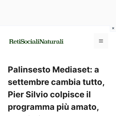
Vai
al
MENU
contenuto
Palinsesto Mediaset: a
settembre cambia tutto,
Pier Silvio colpisce il
programma più amato,