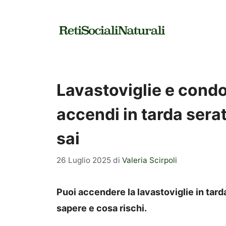
Vai
al
contenuto
Lavastoviglie e cond
accendi in tarda sera
sai
26 Luglio 2025
di
Valeria Scirpoli
Puoi accendere la lavastoviglie in tar
sapere e cosa rischi.