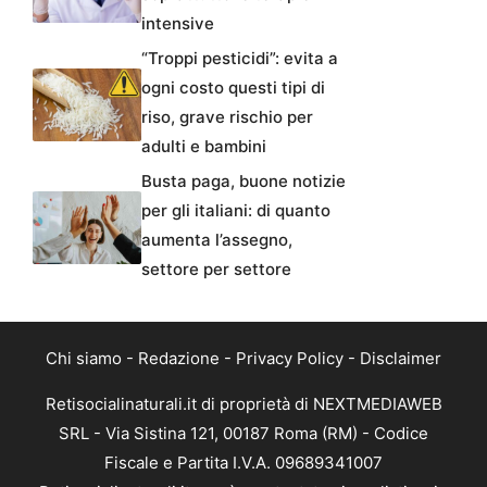
intensive
“Troppi pesticidi”: evita a
ogni costo questi tipi di
riso, grave rischio per
adulti e bambini
Busta paga, buone notizie
per gli italiani: di quanto
aumenta l’assegno,
settore per settore
Chi siamo
-
Redazione
-
Privacy Policy
-
Disclaimer
Retisocialinaturali.it di proprietà di NEXTMEDIAWEB
SRL - Via Sistina 121, 00187 Roma (RM) - Codice
Fiscale e Partita I.V.A. 09689341007