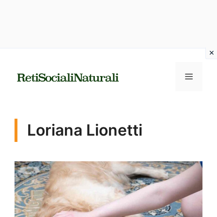
Vai
al
MENU
contenuto
Loriana Lionetti