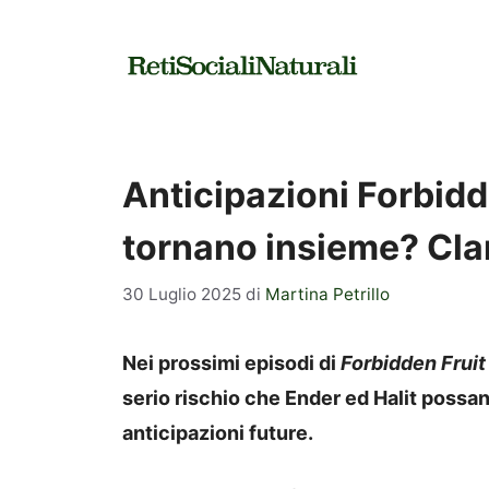
Vai
al
contenuto
Anticipazioni Forbidde
tornano insieme? Cla
30 Luglio 2025
di
Martina Petrillo
Nei prossimi episodi di
Forbidden Frui
serio rischio che Ender ed Halit possa
anticipazioni future.