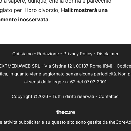
o a sapere, dunque, che la donna è parecchio
iato per il loro divorzio,
Halit mostrerà una
amente inosservata.
Chi siamo
-
Redazione
-
Privacy Policy
-
Disclaimer
di NEXTMEDIAWEB SRL - Via Sistina 121, 00187 Roma (RM) - Codice
istica, in quanto viene aggiornato senza alcuna periodicità. Non
ai sensi della legge n. 62 del 07.03.2001
Copyright ©2026 - Tutti i diritti riservati -
Contattaci
e attività pubblicitarie su questo sito sono gestite da theCoreA