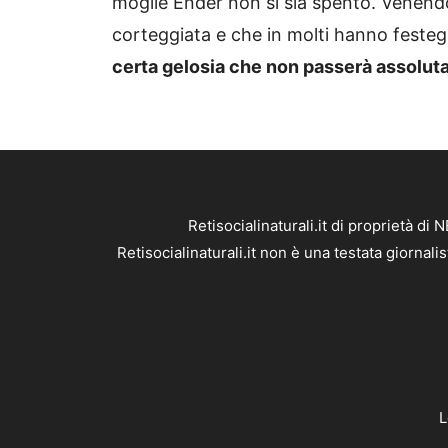
moglie Ender non si sia spento. Venend
corteggiata e che in molti hanno festegg
certa gelosia che non passerà assolut
Retisocialinaturali.it di proprietà 
Retisocialinaturali.it non è una testata giornal
L