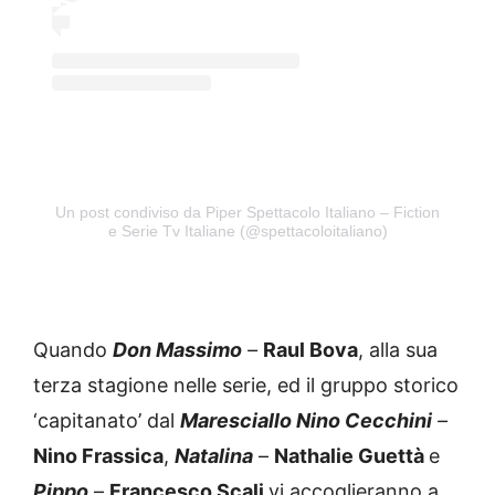
Un post condiviso da Piper Spettacolo Italiano – Fiction
e Serie Tv Italiane (@spettacoloitaliano)
Quando
Don Massimo
–
Raul Bova
, alla sua
terza stagione nelle serie, ed il gruppo storico
‘capitanato’ dal
Maresciallo Nino Cecchini
–
Nino Frassica
,
Natalina
–
Nathalie Guettà
e
Pippo
–
Francesco Scali
vi accoglieranno a