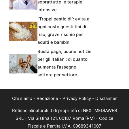
soprattutto le terapie
intensive
“Troppi pesticidi”: evita a
ogni costo questi tipi di
riso, grave rischio per
adulti e bambini
Busta paga, buone notizie
per gli italiani: di quanto
aumenta l’assegno,
settore per settore
Chi siamo
-
Redazione
-
Privacy Policy
-
Disclaimer
Retisocialinaturali.it di proprietà di NEXTMEDIAWEB
SRL - Via Sistina 121, 00187 Roma (RM) - Codice
Fiscale e Partita I.V.A. 09689341007