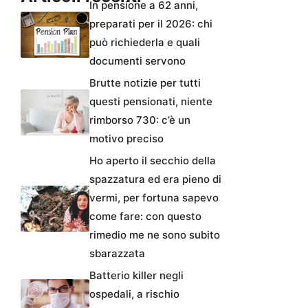
In pensione a 62 anni,
preparati per il 2026: chi
può richiederla e quali
documenti servono
Brutte notizie per tutti
questi pensionati, niente
rimborso 730: c’è un
motivo preciso
Ho aperto il secchio della
spazzatura ed era pieno di
vermi, per fortuna sapevo
come fare: con questo
rimedio me ne sono subito
sbarazzata
Batterio killer negli
ospedali, a rischio