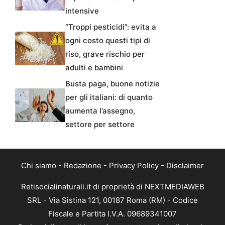
intensive
“Troppi pesticidi”: evita a
ogni costo questi tipi di
riso, grave rischio per
adulti e bambini
Busta paga, buone notizie
per gli italiani: di quanto
aumenta l’assegno,
settore per settore
Chi siamo
-
Redazione
-
Privacy Policy
-
Disclaimer
Retisocialinaturali.it di proprietà di NEXTMEDIAWEB
SRL - Via Sistina 121, 00187 Roma (RM) - Codice
Fiscale e Partita I.V.A. 09689341007